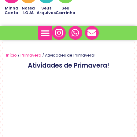
Minha
Nossa
Seus
Seu
Conta
LOJA
Arquivos
Carrinho
Minha Conta
Sobre Nós
Início
/
Primavera
/ Atividades de Primavera!
Atividades de Primavera!