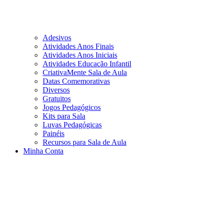
Adesivos
Atividades Anos Finais
Atividades Anos Iniciais
Atividades Educação Infantil
CriativaMente Sala de Aula
Datas Comemorativas
Diversos
Gratuitos
Jogos Pedagógicos
Kits para Sala
Luvas Pedagógicas
Painéis
Recursos para Sala de Aula
Minha Conta