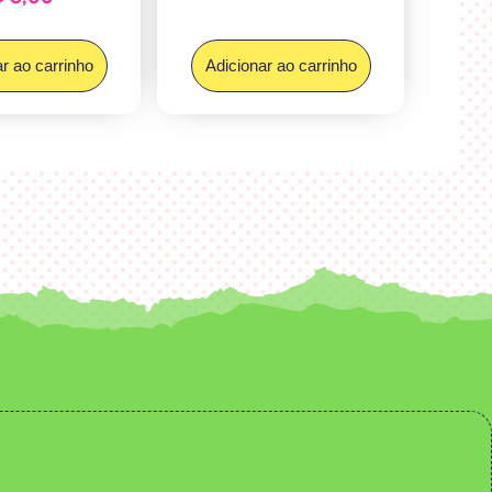
r ao carrinho
Adicionar ao carrinho