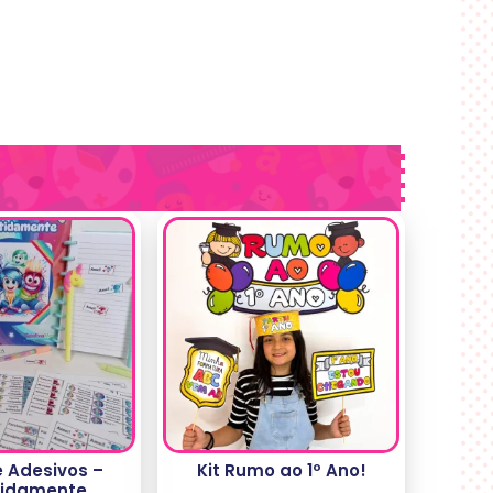
 Adesivos –
Kit Rumo ao 1º Ano!
tidamente