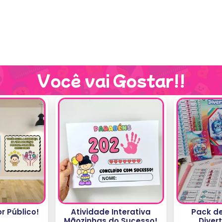
Você vai Gostar!!
or Público!
Atividade Interativa
Pack de
Mãozinhas do Sucesso!
Diver