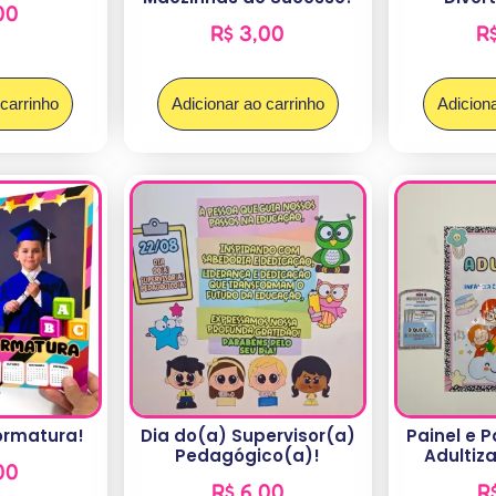
00
R$
3,00
R
 carrinho
Adicionar ao carrinho
Adiciona
ormatura!
Dia do(a) Supervisor(a)
Painel e P
Pedagógico(a)!
Adultiza
00
R$
6,00
R