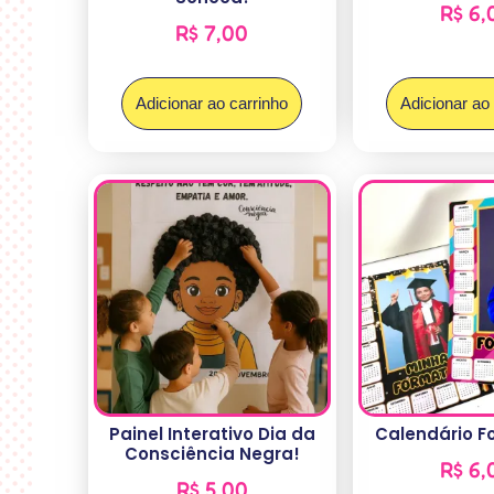
R$
6,
R$
7,00
Adicionar ao carrinho
Adicionar ao
Painel Interativo Dia da
Calendário F
Consciência Negra!
R$
6,
R$
5,00