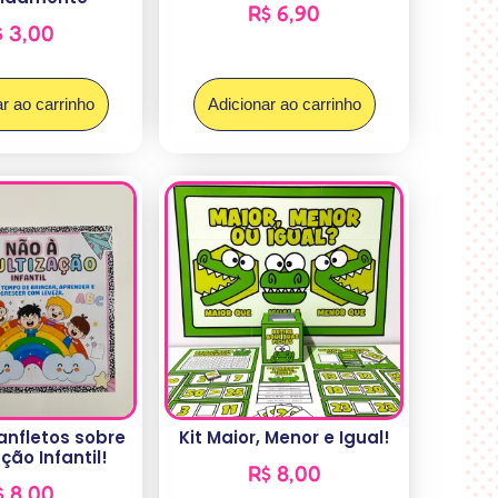
R$
6,90
$
3,00
r ao carrinho
Adicionar ao carrinho
anfletos sobre
Kit Maior, Menor e Igual!
ção Infantil!
R$
8,00
$
8,00