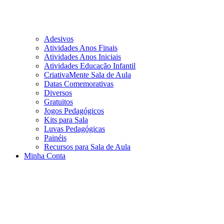
Adesivos
Atividades Anos Finais
Atividades Anos Iniciais
Atividades Educação Infantil
CriativaMente Sala de Aula
Datas Comemorativas
Diversos
Gratuitos
Jogos Pedagógicos
Kits para Sala
Luvas Pedagógicas
Painéis
Recursos para Sala de Aula
Minha Conta