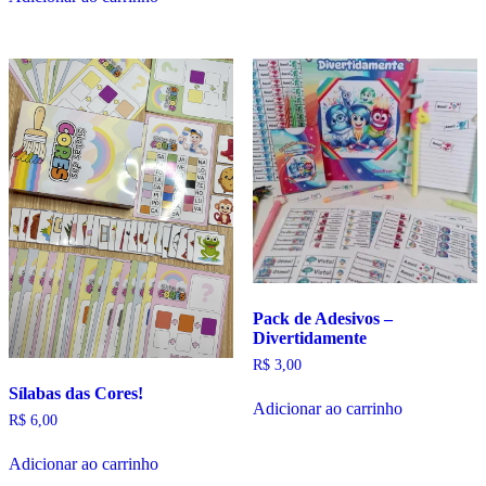
Pack de Adesivos –
Divertidamente
R$
3,00
Sílabas das Cores!
Adicionar ao carrinho
R$
6,00
Adicionar ao carrinho