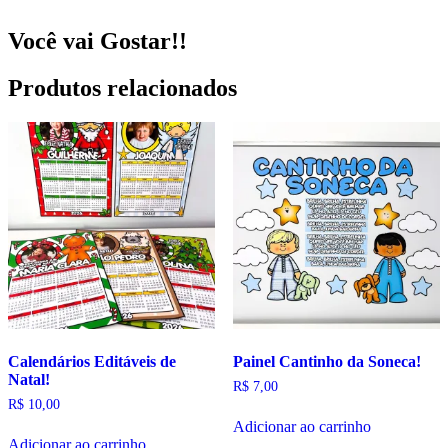
de
Interpretação
de
Você vai Gostar!!
Textos!
quantidade
Produtos relacionados
Calendários Editáveis de
Painel Cantinho da Soneca!
Natal!
R$
7,00
R$
10,00
Adicionar ao carrinho
Adicionar ao carrinho