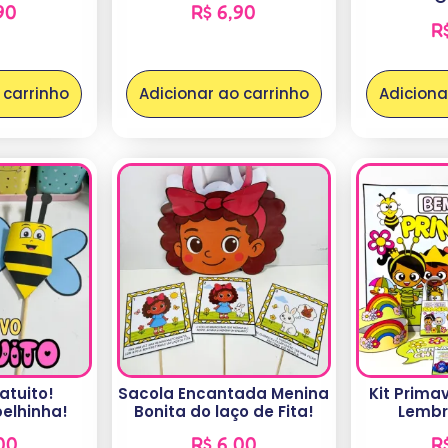
90
R$
6,90
R
 carrinho
Adicionar ao carrinho
Adiciona
atuito!
Sacola Encantada Menina
Kit Prima
belhinha!
Bonita do laço de Fita!
Lembr
00
R$
6,00
R