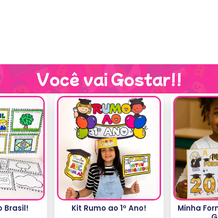
Você vai Gostar!!
 Brasil!
Kit Rumo ao 1º Ano!
Minha For
G