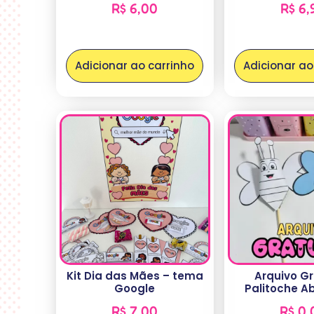
R$
6,00
R$
6,
Adicionar ao carrinho
Adicionar ao
Kit Dia das Mães – tema
Arquivo Gr
Google
Palitoche A
R$
7,00
R$
0,