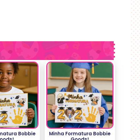
matura Bobbie
Minha Formatura Bobbie
oods!
Goods!