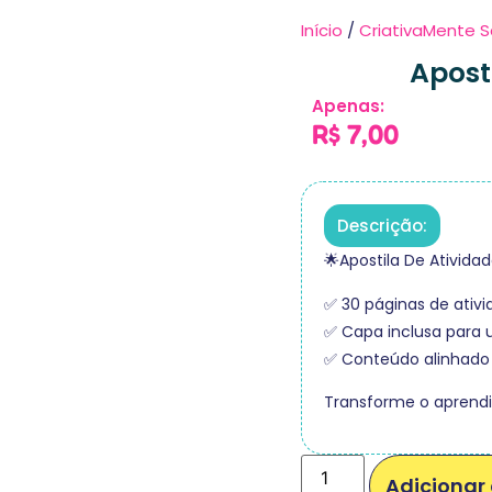
Início
/
CriativaMente S
Aposti
Apenas:
R$
7,00
Descrição:
🌟Apostila De Atividad
✅ 30 páginas de ativi
✅ Capa inclusa para 
✅ Conteúdo alinhado
Transforme o aprend
Adicionar 