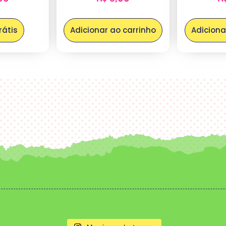
rátis
Adicionar ao carrinho
Adiciona