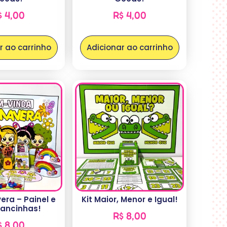
$
4,00
R$
4,00
r ao carrinho
Adicionar ao carrinho
vera – Painel e
Kit Maior, Menor e Igual!
ancinhas!
R$
8,00
$
8,00