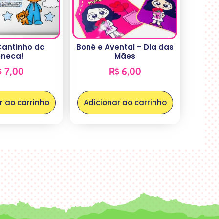
Cantinho da
Boné e Avental – Dia das
oneca!
Mães
$
7,00
R$
6,00
r ao carrinho
Adicionar ao carrinho