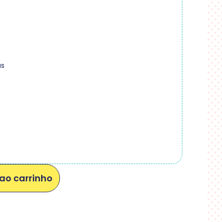
as
ao carrinho