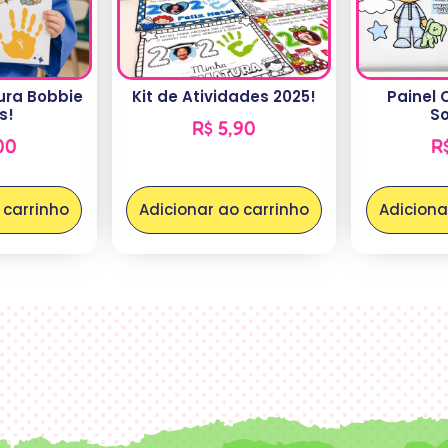
ura Bobbie
Kit de Atividades 2025!
Painel 
s!
S
R$
5,90
00
R
 carrinho
Adicionar ao carrinho
Adiciona