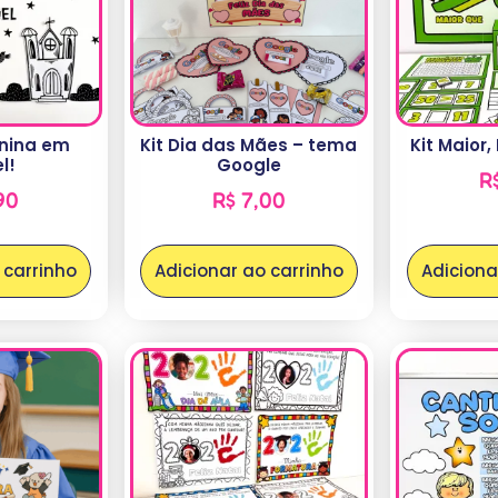
unina em
Kit Dia das Mães – tema
Kit Maior,
l!
Google
R
90
R$
7,00
 carrinho
Adicionar ao carrinho
Adiciona