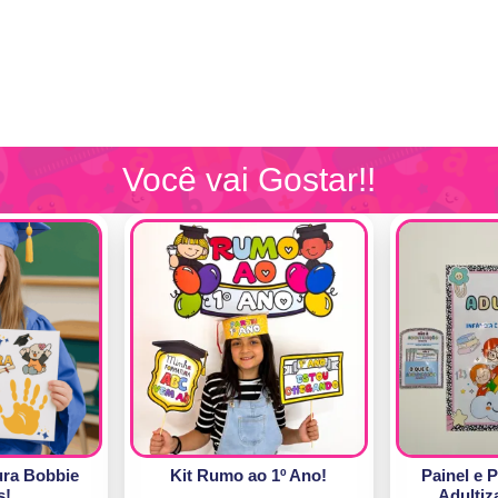
Você vai Gostar!!
ura Bobbie
Kit Rumo ao 1º Ano!
Painel e 
s!
Adultiza