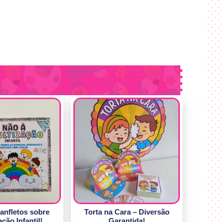
Panfletos sobre
Torta na Cara – Diversão
ção Infantil!
Garantida!