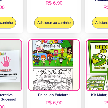
R$
6,90
00
R
 carrinho
Adicionar ao carrinho
Adiciona
terativa
Painel do Folclore!
Kit Maior,
 Sucesso!
R$
6,90
R
00