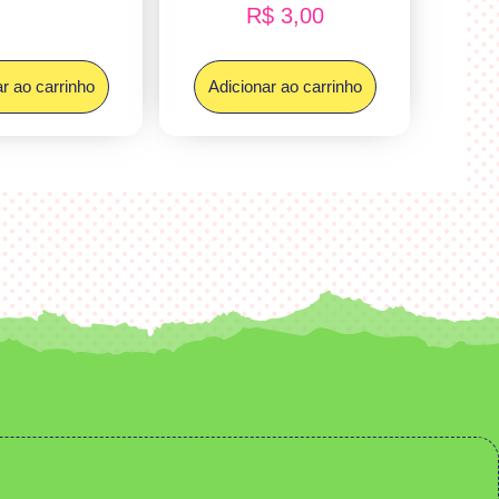
R$
3,00
r ao carrinho
Adicionar ao carrinho