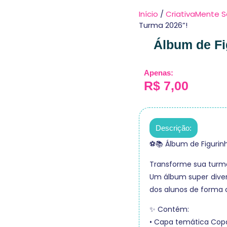
Início
/
CriativaMente S
Turma 2026”!
Álbum de Fi
Apenas:
R$
7,00
Descrição:
⚽📚 Álbum de Figurin
Transforme sua turm
Um álbum super diver
dos alunos de forma c
✨ Contém:
• Capa temática Cop