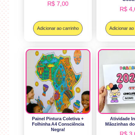
R$
7,00
R$
4,
Adicionar ao carrinho
Adicionar ao
Painel Pintura Coletiva +
Atividade In
Folhinha A4 Consciência
Mãozinhas do
Negra!
R$
3,